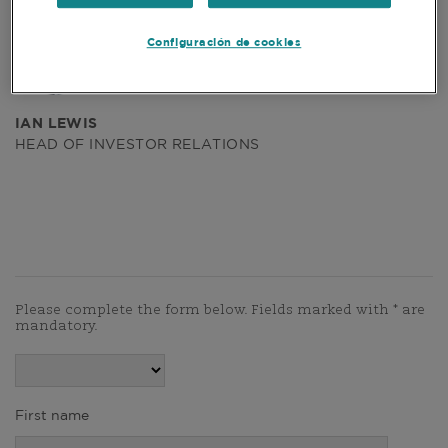
Configuración de cookies
IAN LEWIS
HEAD OF INVESTOR RELATIONS
Please complete the form below. Fields marked with * are
mandatory.
First name