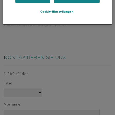
Cookie-Einstellungen
IAN LEWIS
HEAD OF INVESTOR RELATIONS
KONTAKTIEREN SIE UNS
*Pflichtfelder
Titel
Vorname