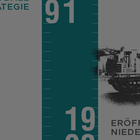
TEGIE
ERÖF
NIED