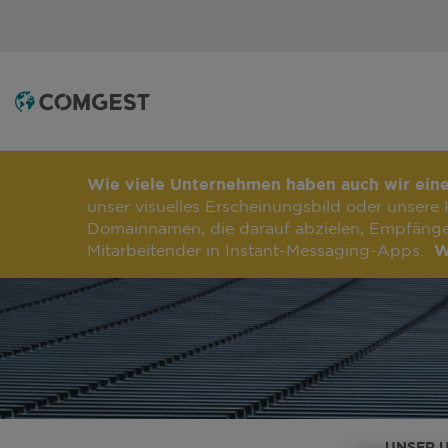
Wie viele Unternehmen haben auch wir ein
unser visuelles Erscheinungsbild oder unsere
Domainnamen, die darauf abzielen, Empfänger 
Mitarbeitender in Instant-Messaging-Apps.
W
UNSER 