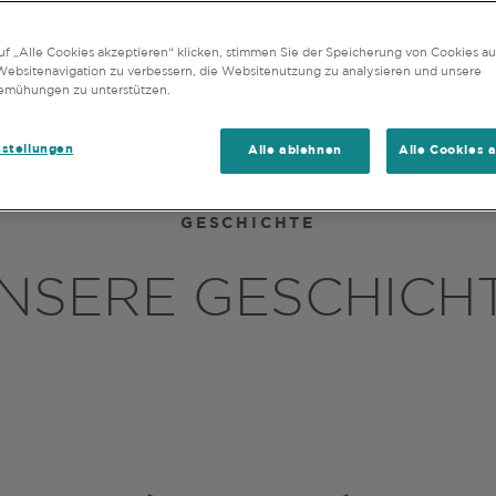
UNSERE IDEEN
GESCHICHTE
UNSER
f „Alle Cookies akzeptieren“ klicken, stimmen Sie der Speicherung von Cookies au
Websitenavigation zu verbessern, die Websitenutzung zu analysieren und unsere
emühungen zu unterstützen.
nstellungen
Alle ablehnen
Alle Cookies 
GESCHICHTE
NSERE GESCHICH