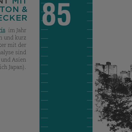
NT
MIT
TON &
ECKER
is
im Jahr
n und kurz
er mit der
alyse sind
 und Asien
ich Japan).