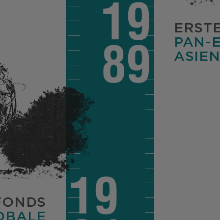
ERST
PAN-
ASIEN
FONDS
OBALE