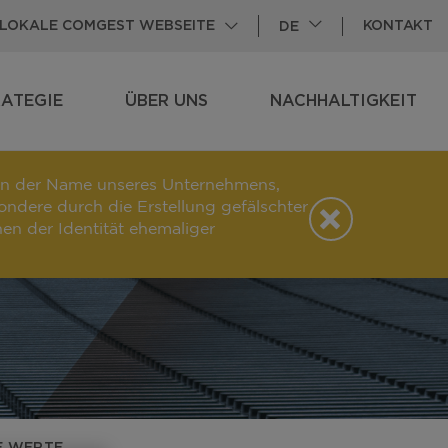
KONTAKT
E LOKALE COMGEST WEBSEITE
DE
ATEGIE
ÜBER UNS
NACHHALTIGKEIT
VIEW
SUBPAGES
VIEW
SUBPAGES
en der Name unseres Unternehmens,
ndere durch die Erstellung gefälschter
en der Identität ehemaliger