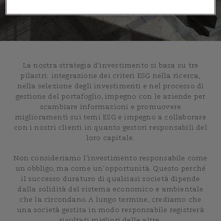
La nostra strategia d'investimento si basa su tre
pilastri: integrazione dei criteri ESG nella ricerca,
nella selezione degli investimenti e nel processo di
gestione del portafoglio, impegno con le aziende per
scambiare informazioni e promuovere
miglioramenti sui temi ESG e impegno a collaborare
con i nostri clienti in quanto gestori responsabili del
loro capitale.
Non consideriamo l’investimento responsabile come
un obbligo, ma come un’opportunità. Questo perché
il successo duraturo di qualsiasi società dipende
dalla solidità del sistema economico e ambientale
che la circondano. A lungo termine, crediamo che
una società gestita in modo responsabile registrerà
risultati migliori delle altre.