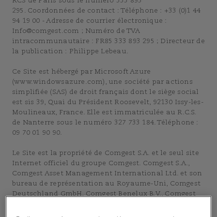
RCS de Paris sous le numéro 333 893
295. Coordonnées de contact : Téléphone : +33 (0)1 44
94 19 00 - Adresse de courrier électronique :
Info@comgest.com ; Numéro de TVA
intracommunautaire : FR85 333 893 295 ; Directeur de
la publication : Philippe Lebeau.
Ce Site est hébergé par Microsoft Azure
(www.windowsazure.com), une société par actions
simplifiée (SAS) de droit français dont le siège social
est sis 39, Quai du Président Roosevelt, 92130 Issy-les-
Moulineaux, France. Elle est immatriculée au R.C.S.
de Nanterre sous le numéro 327 733 184. Téléphone :
09 70 01 90 90.
Le Site est la propriété de Comgest S.A. et le seul site
Internet officiel du groupe Comgest. Comgest S.A.,
Comgest Asset Management International Ltd. et son
bureau de représentation au Royaume-Uni, Comgest
Deutschland GmbH, Comgest Benelux B.V., Comgest
Far East Ltd, Comgest Asset Management Japan Ltd,
Comgest Singapore Pte Ltd et Comgest US LLC