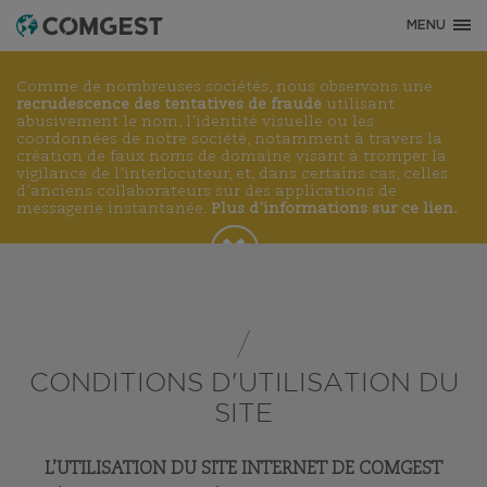
MENU
Comme de nombreuses sociétés, nous observons une
recrudescence des tentatives de fraude
utilisant
abusivement le nom, l’identité visuelle ou les
coordonnées de notre société, notamment à travers la
création de faux noms de domaine visant à tromper la
vigilance de l’interlocuteur, et, dans certains cas, celles
d’anciens collaborateurs sur des applications de
messagerie instantanée.
Plus d’informations sur ce lien.
CONDITIONS D'UTILISATION DU
SITE
L’UTILISATION DU SITE INTERNET DE COMGEST